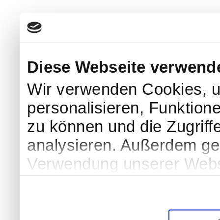
Diese Webseite verwend
Wir verwenden Cookies, u
personalisieren, Funktion
zu können und die Zugriff
analysieren. Außerdem geb
Verwendung unserer Websi
soziale Medien, Werbung 
Partner führen diese Info
weiteren Daten zusammen, 