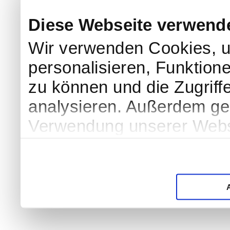
Diese Webseite verwend
Wir verwenden Cookies, u
personalisieren, Funktion
zu können und die Zugriff
analysieren. Außerdem geb
Verwendung unserer Websi
soziale Medien, Werbung 
Partner führen diese Info
weiteren Daten zusammen, 
haben oder die sie im Ra
gesammelt haben.