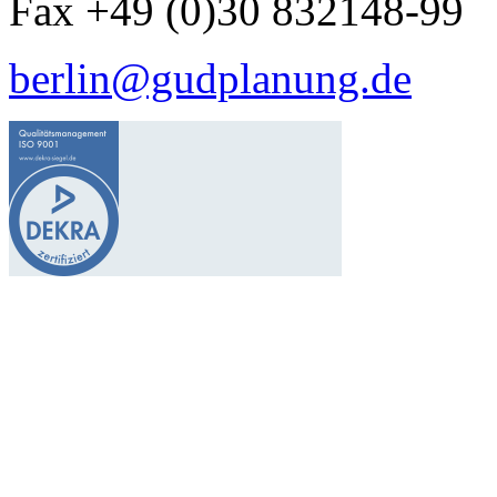
Fax +49 (0)30 832148-99
berlin@gudplanung.de